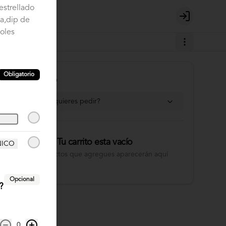
estrellado
a,dip de
Login
joles
Obligatorio
Tu Carrito
¿Dónde quieres pedir?
Tu carrito esta vacío
NICO
Los productos que agregues aparecerán aquí
Opcional
?
0