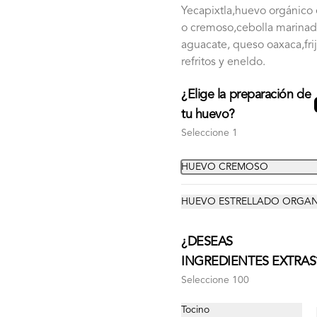
Yecapixtla,huevo orgánico 
o cremoso,cebolla marinad
LES
TRABAJA CON NOSOTROS
COTIZA TU EVENTO
aguacate, queso oaxaca,fri
refritos y eneldo.
¿Elige la preparación de
uctos en el menú
tu huevo?
Seleccione 1
HUEVO CREMOSO
HUEVO ESTRELLADO ORGA
¿DESEAS
INGREDIENTES EXTRAS
Seleccione 100
Tocino