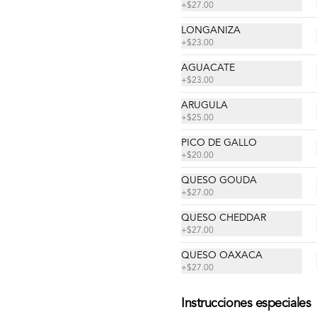
+
$27.00
LONGANIZA
+
$23.00
AGUACATE
+
$23.00
ARUGULA
+
$25.00
PICO DE GALLO
+
$20.00
QUESO GOUDA
+
$27.00
QUESO CHEDDAR
nos
Redes sociales
+
$27.00
QUESO OAXACA
Instagram
+
$27.00
condiciones
Instrucciones especiales
privacidad