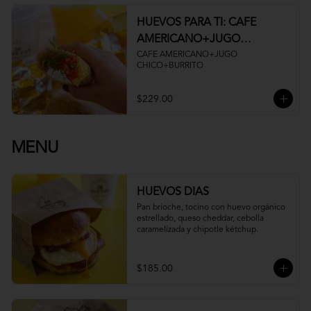
HUEVOS PARA TI: CAFE
AMERICANO+JUGO
CHICO+BURRITO
CAFE AMERICANO+JUGO 
CHICO+BURRITO
$229.00
MENU
HUEVOS DIAS
Pan brioche, tocino con huevo orgánico 
estrellado, queso cheddar, cebolla 
caramelizada y chipotle kétchup.
$185.00