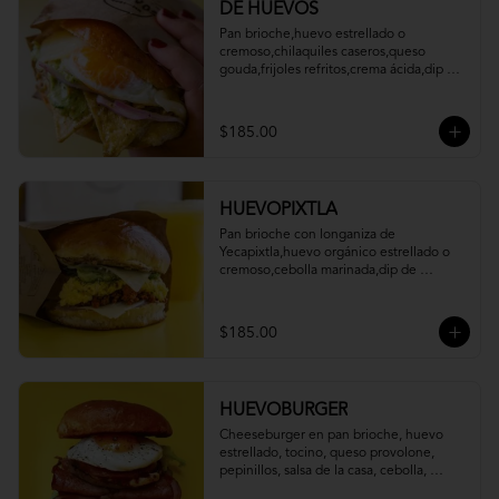
DE HUEVOS
Pan brioche,huevo estrellado o 
cremoso,chilaquiles caseros,queso 
gouda,frijoles refritos,crema ácida,dip de 
aguacate,cebolla marinada,queso cotija.
$185.00
HUEVOPIXTLA
Pan brioche con longaniza de 
Yecapixtla,huevo orgánico estrellado o 
cremoso,cebolla marinada,dip de 
aguacate, queso oaxaca,frijoles refritos y 
eneldo.
$185.00
HUEVOBURGER
Cheeseburger en pan brioche, huevo 
estrellado, tocino, queso provolone, 
pepinillos, salsa de la casa, cebolla, 
jitomate y lechuga.