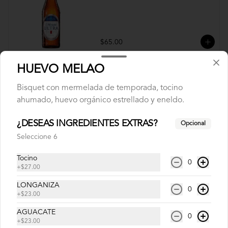
$65.00
HUEVO MELAO
CERVEZA BOHEMIA
Bisquet con mermelada de temporada, tocino
ahumado, huevo orgánico estrellado y eneldo.
¿DESEAS INGREDIENTES EXTRAS?
Opcional
$65.00
Seleccione 6
Tocino
0
+
$27.00
LONGANIZA
0
+
$23.00
AGUACATE
0
+
$23.00