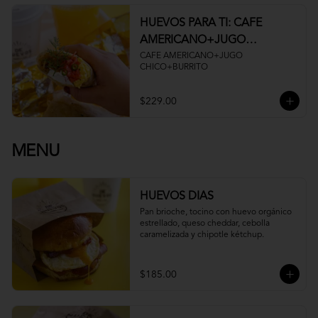
HUEVOS PARA TI: CAFE
AMERICANO+JUGO
CHICO+BURRITO
CAFE AMERICANO+JUGO 
CHICO+BURRITO
$229.00
MENU
HUEVOS DIAS
Pan brioche, tocino con huevo orgánico 
estrellado, queso cheddar, cebolla 
caramelizada y chipotle kétchup.
$185.00