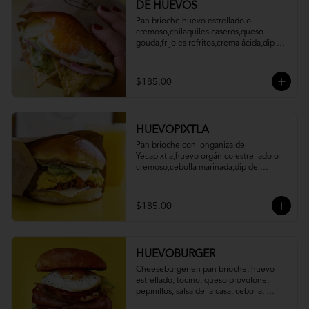
DE HUEVOS
Pan brioche,huevo estrellado o 
cremoso,chilaquiles caseros,queso 
gouda,frijoles refritos,crema ácida,dip de 
aguacate,cebolla marinada,queso cotija.
$185.00
HUEVOPIXTLA
Pan brioche con longaniza de 
Yecapixtla,huevo orgánico estrellado o 
cremoso,cebolla marinada,dip de 
aguacate, queso oaxaca,frijoles refritos y 
eneldo.
$185.00
HUEVOBURGER
Cheeseburger en pan brioche, huevo 
estrellado, tocino, queso provolone, 
pepinillos, salsa de la casa, cebolla, 
jitomate y lechuga.