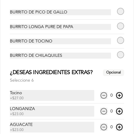
Abrir menu de navegación
Login
BURRITO DE PICO DE GALLO
¿Dónde quieres pedir?
BURRITO LONGA PURE DE PAPA
BURRITO DE TOCINO
BURRITO DE CHILAQUILES
¿DESEAS INGREDIENTES EXTRAS?
Opcional
No hay productos en el menú
Seleccione 6
Tocino
0
+
$27.00
LONGANIZA
0
+
$23.00
AGUACATE
0
+
$23.00