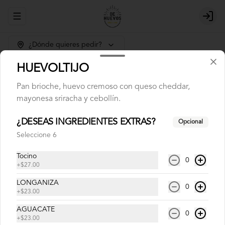
Abrir menu de navegación
Login
¿Dónde quieres pedir?
HUEVOLTIJO
Pan brioche, huevo cremoso con queso cheddar,
mayonesa sriracha y cebollín.
¿DESEAS INGREDIENTES EXTRAS?
Opcional
No hay productos en el menú
Seleccione 6
Tocino
0
+
$27.00
LONGANIZA
0
+
$23.00
AGUACATE
0
+
$23.00